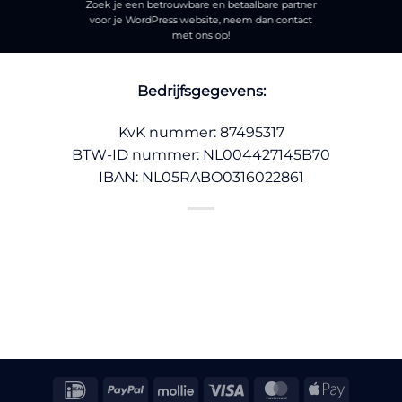
Zoek je een betrouwbare en betaalbare partner
voor je WordPress website, neem dan
contact
met ons op!
Bedrijfsgegevens:
KvK nummer: 87495317
BTW-ID nummer: NL004427145B70
IBAN: NL05RABO0316022861
IDeal
PayPal
Mollie
Visa
MasterCard
Apple