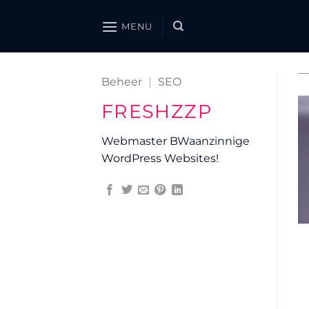
Ga
naar
MENU
inhoud
Beheer
|
SEO
FRESHZZP
Webmaster BWaanzinnige
WordPress Websites!