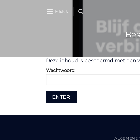
Ga
naar
MENU
inhoud
Bes
Deze inhoud is beschermd met een wa
Wachtwoord:
ALGEMENE