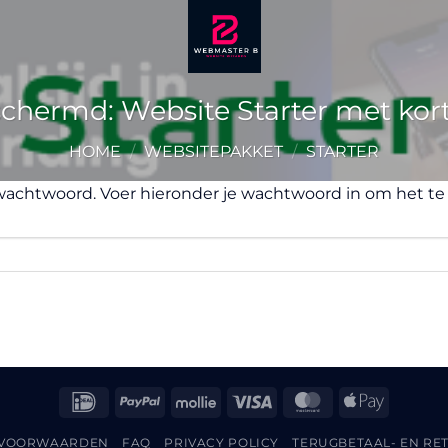
chermd: Website Starter met kor
HOME
/
WEBSITEPAKKET
/
STARTER
chtwoord. Voer hieronder je wachtwoord in om het te 
IDeal
PayPal
Mollie
Visa
MasterCard
Apple
Pay
 VOORWAARDEN
FAQ
PRIVACY POLICY
TERUGBETAAL- EN RE