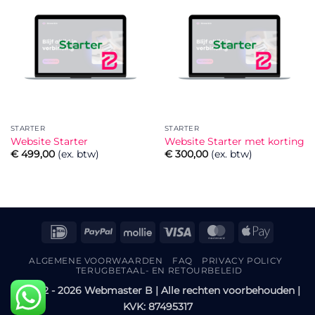
STARTER
STARTER
Website Starter
Website Starter met korting
€
499,00
(ex. btw)
€
300,00
(ex. btw)
IDeal
PayPal
Mollie
Visa
MasterCard
Apple
Pay
ALGEMENE VOORWAARDEN
FAQ
PRIVACY POLICY
TERUGBETAAL- EN RETOURBELEID
©
2022 - 2026 Webmaster B | Alle rechten voorbehouden |
KVK: 87495317