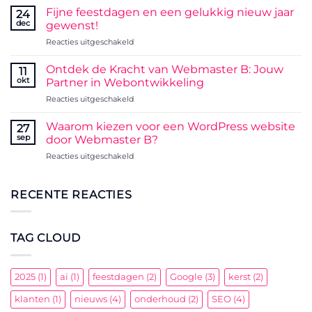
en
Fijne feestdagen en een gelukkig nieuw jaar
24
AI:
dec
gewenst!
Een
voor
Reacties uitgeschakeld
krachtige
Fijne
combinatie,
feestdagen
maar
Ontdek de Kracht van Webmaster B: Jouw
11
en
geen
okt
Partner in Webontwikkeling
een
vervanging
voor
Reacties uitgeschakeld
gelukkig
voor
Ontdek
nieuw
de
de
jaar
Waarom kiezen voor een WordPress website
webmaster
27
Kracht
gewenst!
sep
door Webmaster B?
van
voor
Reacties uitgeschakeld
Webmaster
Waarom
B:
kiezen
Jouw
voor
RECENTE REACTIES
Partner
een
in
WordPress
Webontwikkeling
website
TAG CLOUD
door
Webmaster
B?
2025
(1)
ai
(1)
feestdagen
(2)
Google
(3)
kerst
(2)
klanten
(1)
nieuws
(4)
onderhoud
(2)
SEO
(4)