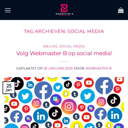
Ga
naar
inhoud
TAG ARCHIEVEN:
SOCIAL MEDIA
NIEUWS
,
SOCIAL MEDIA
Volg Webmaster B op social media!
GEPLAATST OP
25 JANUARI 2023
DOOR
WEBMASTER B
25
jan