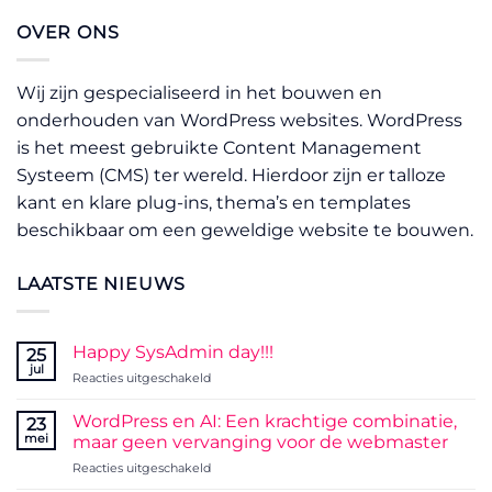
OVER ONS
Wij zijn gespecialiseerd in het bouwen en
onderhouden van WordPress websites. WordPress
is het meest gebruikte Content Management
Systeem (CMS) ter wereld. Hierdoor zijn er talloze
kant en klare plug-ins, thema’s en templates
beschikbaar om een geweldige website te bouwen.
LAATSTE NIEUWS
Happy SysAdmin day!!!
25
jul
voor
Reacties uitgeschakeld
Happy
SysAdmin
WordPress en AI: Een krachtige combinatie,
23
day!!!
mei
maar geen vervanging voor de webmaster
voor
Reacties uitgeschakeld
WordPress