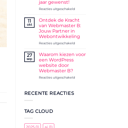
jaar gewenst!
krachtige
voor
Reacties uitgeschakeld
combinatie,
Fijne
maar
feestdagen
geen
Ontdek de Kracht
11
en
vervanging
okt
van Webmaster B:
een
voor
Jouw Partner in
gelukkig
de
Webontwikkeling
nieuw
webmaster
jaar
voor
Reacties uitgeschakeld
gewenst!
Ontdek
de
Waarom kiezen voor
27
Kracht
sep
een WordPress
van
website door
Webmaster
Webmaster B?
B:
Jouw
voor
Reacties uitgeschakeld
Partner
Waarom
in
kiezen
Webontwikkeling
voor
RECENTE REACTIES
een
WordPress
website
TAG CLOUD
door
Webmaster
B?
2025
(1)
ai
(1)