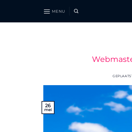
Ga
naar
MENU
inhoud
Webmaster
GEPLAATS
26
mei