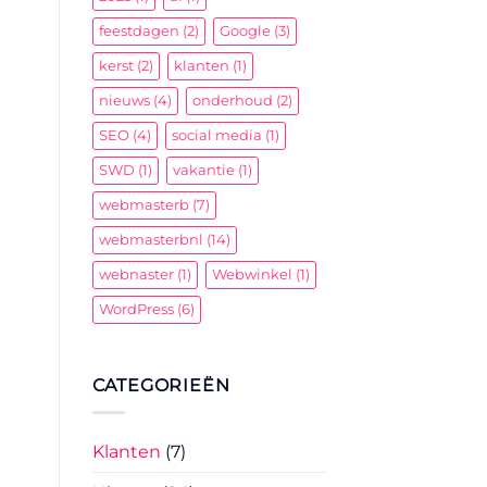
feestdagen
(2)
Google
(3)
kerst
(2)
klanten
(1)
nieuws
(4)
onderhoud
(2)
SEO
(4)
social media
(1)
SWD
(1)
vakantie
(1)
webmasterb
(7)
webmasterbnl
(14)
webnaster
(1)
Webwinkel
(1)
WordPress
(6)
CATEGORIEËN
Klanten
(7)