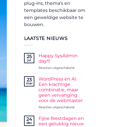
plug-ins, thema’s en
templates beschikbaar om
een geweldige website te
bouwen.
LAATSTE NIEUWS
Happy SysAdmin
25
jul
day!!!
voor
Reacties uitgeschakeld
Happy
SysAdmin
WordPress en AI:
23
day!!!
mei
Een krachtige
combinatie, maar
geen vervanging
voor de webmaster
voor
Reacties uitgeschakeld
WordPress
en
Fijne feestdagen en
24
AI:
dec
een gelukkig nieuw
Een