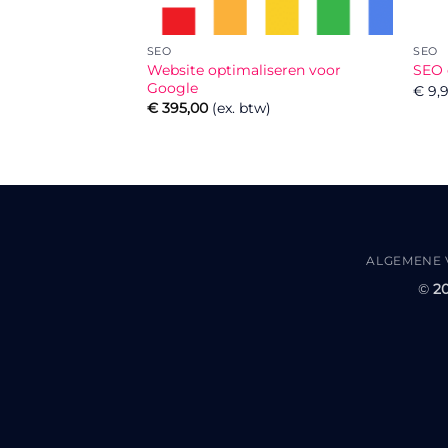
SEO
SEO
Website optimaliseren voor
SEO 
Google
€ 9,
€
395,00
(ex. btw)
ALGEMENE
©
20