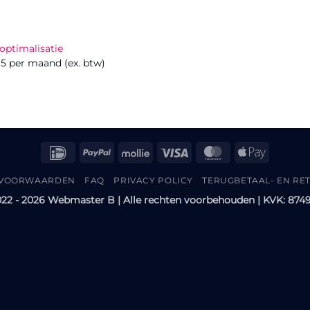
optimalisatie
95 per maand (ex. btw)
IDeal
PayPal
Mollie
Visa
MasterCard
Apple
Pay
 VOORWAARDEN
FAQ
PRIVACY POLICY
TERUGBETAAL- EN RE
22 - 2026 Webmaster B | Alle rechten voorbehouden | KVK: 874