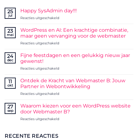
Happy SysAdmin day!!!
25
jul
voor
Reacties uitgeschakeld
Happy
SysAdmin
WordPress en AI: Een krachtige combinatie,
23
day!!!
mei
maar geen vervanging voor de webmaster
voor
Reacties uitgeschakeld
WordPress
en
Fijne feestdagen en een gelukkig nieuw jaar
24
AI:
dec
gewenst!
Een
voor
Reacties uitgeschakeld
krachtige
Fijne
combinatie,
feestdagen
maar
Ontdek de Kracht van Webmaster B: Jouw
11
en
geen
okt
Partner in Webontwikkeling
een
vervanging
voor
Reacties uitgeschakeld
gelukkig
voor
Ontdek
nieuw
de
de
jaar
Waarom kiezen voor een WordPress website
webmaster
27
Kracht
gewenst!
sep
door Webmaster B?
van
voor
Reacties uitgeschakeld
Webmaster
Waarom
B:
kiezen
Jouw
voor
RECENTE REACTIES
Partner