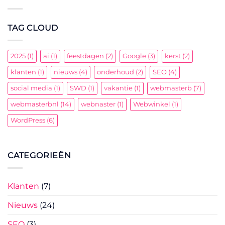
een
in
WordPress
Webontwikkeling
website
TAG CLOUD
door
Webmaster
B?
2025
(1)
ai
(1)
feestdagen
(2)
Google
(3)
kerst
(2)
klanten
(1)
nieuws
(4)
onderhoud
(2)
SEO
(4)
social media
(1)
SWD
(1)
vakantie
(1)
webmasterb
(7)
webmasterbnl
(14)
webnaster
(1)
Webwinkel
(1)
WordPress
(6)
CATEGORIEËN
Klanten
(7)
Nieuws
(24)
SEO
(3)