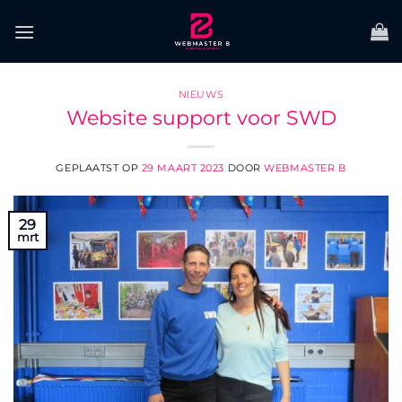
Ga
naar
inhoud
NIEUWS
Website support voor SWD
GEPLAATST OP
29 MAART 2023
DOOR
WEBMASTER B
29
mrt