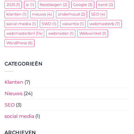
2025
(1)
ai
(1)
feestdagen
(2)
Google
(3)
kerst
(2)
klanten
(1)
nieuws
(4)
onderhoud
(2)
SEO
(4)
social media
(1)
SWD
(1)
vakantie
(1)
webmasterb
(7)
webmasterbnl
(14)
webnaster
(1)
Webwinkel
(1)
WordPress
(6)
CATEGORIEËN
Klanten
(7)
Nieuws
(24)
SEO
(3)
social media
(1)
ARCHIEVEN