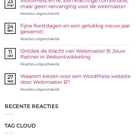
WordPress en AI: Een krachtige combinatie,
23
day!!!
mei
maar geen vervanging voor de webmaster
voor
Reacties uitgeschakeld
WordPress
en
Fijne feestdagen en een gelukkig nieuw jaar
24
AI:
dec
gewenst!
Een
voor
Reacties uitgeschakeld
krachtige
Fijne
combinatie,
feestdagen
maar
Ontdek de Kracht van Webmaster B: Jouw
11
en
geen
okt
Partner in Webontwikkeling
een
vervanging
voor
Reacties uitgeschakeld
gelukkig
voor
Ontdek
nieuw
de
de
jaar
Waarom kiezen voor een WordPress website
webmaster
27
Kracht
gewenst!
sep
door Webmaster B?
van
voor
Reacties uitgeschakeld
Webmaster
Waarom
B:
kiezen
Jouw
voor
RECENTE REACTIES
Partner
een
in
WordPress
Webontwikkeling
website
TAG CLOUD
door
Webmaster
B?