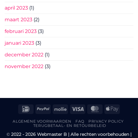
april 2023
(1)
maart 2023
(2)
februari 2023
(3)
januari 2023
(3)
december 2022
(1)
november 2022
(3)
IDeal
PayPal
Mollie
Visa
MasterCard
Apple
Pay
ALGEMENE VOORWAARDEN
FAQ
PRIVACY POLICY
TERUGBETAAL- EN RETOURBELEID
©
2022 - 2026 Webmaster B | Alle rechten voorbehouden |