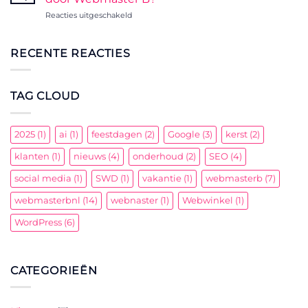
van
voor
Reacties uitgeschakeld
Webmaster
Waarom
B:
kiezen
Jouw
voor
RECENTE REACTIES
Partner
een
in
WordPress
Webontwikkeling
website
TAG CLOUD
door
Webmaster
B?
2025
(1)
ai
(1)
feestdagen
(2)
Google
(3)
kerst
(2)
klanten
(1)
nieuws
(4)
onderhoud
(2)
SEO
(4)
social media
(1)
SWD
(1)
vakantie
(1)
webmasterb
(7)
webmasterbnl
(14)
webnaster
(1)
Webwinkel
(1)
WordPress
(6)
CATEGORIEËN