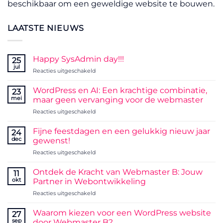
beschikbaar om een geweldige website te bouwen.
LAATSTE NIEUWS
Happy SysAdmin day!!!
25
jul
voor
Reacties uitgeschakeld
Happy
SysAdmin
WordPress en AI: Een krachtige combinatie,
23
day!!!
mei
maar geen vervanging voor de webmaster
voor
Reacties uitgeschakeld
WordPress
en
Fijne feestdagen en een gelukkig nieuw jaar
24
AI:
dec
gewenst!
Een
voor
Reacties uitgeschakeld
krachtige
Fijne
combinatie,
feestdagen
maar
Ontdek de Kracht van Webmaster B: Jouw
11
en
geen
okt
Partner in Webontwikkeling
een
vervanging
voor
Reacties uitgeschakeld
gelukkig
voor
Ontdek
nieuw
de
de
jaar
Waarom kiezen voor een WordPress website
webmaster
27
Kracht
gewenst!
sep
door Webmaster B?