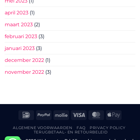
mei 2023
(1)
april 2023
(1)
maart 2023
(2)
februari 2023
(3)
januari 2023
(3)
december 2022
(1)
november 2022
(3)
IDeal
PayPal
Mollie
Visa
MasterCard
Apple
Pay
ALGEMENE VOORWAARDEN
FAQ
PRIVACY POLICY
TERUGBETAAL- EN RETOURBELEID