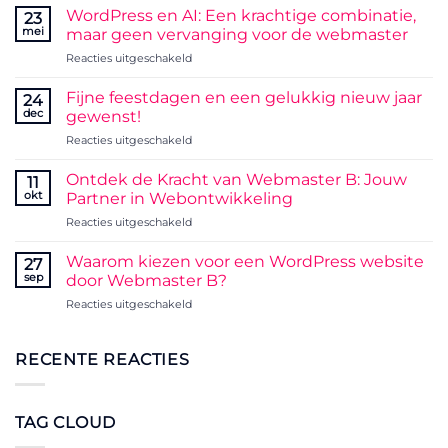
SysAdmin
WordPress en AI: Een krachtige combinatie,
23
day!!!
mei
maar geen vervanging voor de webmaster
voor
Reacties uitgeschakeld
WordPress
en
Fijne feestdagen en een gelukkig nieuw jaar
24
AI:
dec
gewenst!
Een
voor
Reacties uitgeschakeld
krachtige
Fijne
combinatie,
feestdagen
maar
Ontdek de Kracht van Webmaster B: Jouw
11
en
geen
okt
Partner in Webontwikkeling
een
vervanging
voor
Reacties uitgeschakeld
gelukkig
voor
Ontdek
nieuw
de
de
jaar
Waarom kiezen voor een WordPress website
webmaster
27
Kracht
gewenst!
sep
door Webmaster B?
van
voor
Reacties uitgeschakeld
Webmaster
Waarom
B:
kiezen
Jouw
voor
RECENTE REACTIES
Partner
een
in
WordPress
Webontwikkeling
website
TAG CLOUD
door
Webmaster