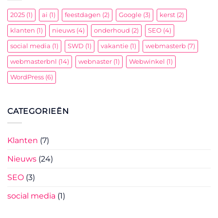
B?
2025
(1)
ai
(1)
feestdagen
(2)
Google
(3)
kerst
(2)
klanten
(1)
nieuws
(4)
onderhoud
(2)
SEO
(4)
social media
(1)
SWD
(1)
vakantie
(1)
webmasterb
(7)
webmasterbnl
(14)
webnaster
(1)
Webwinkel
(1)
WordPress
(6)
CATEGORIEËN
Klanten
(7)
Nieuws
(24)
SEO
(3)
social media
(1)